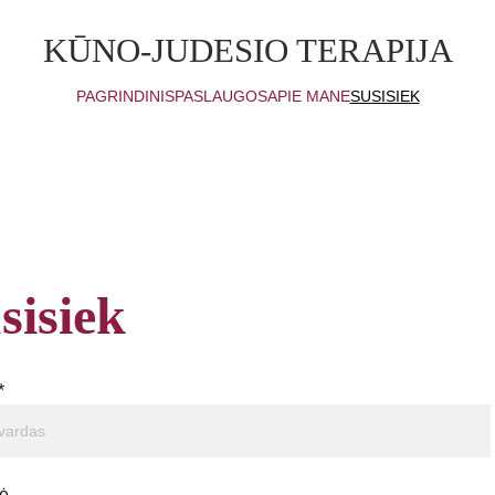
KŪNO-JUDESIO TERAPIJA
PAGRINDINIS
PASLAUGOS
APIE MANE
SUSISIEK
sisiek
*
ė