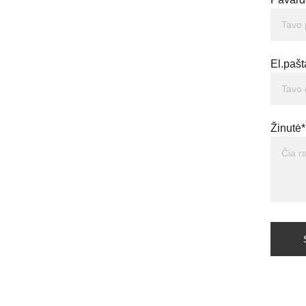
El.pašt
Žinutė*